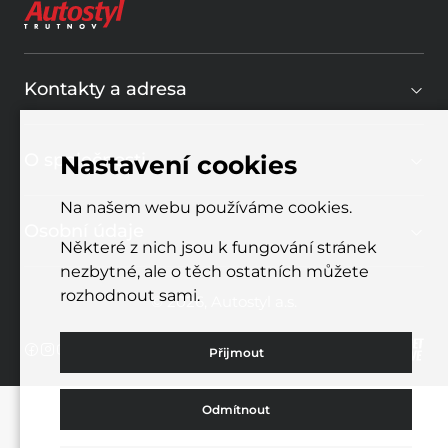
Kontakty a adresa
O společnosti
Nastavení cookies
Na našem webu používáme cookies.
Osobní údaje
Některé z nich jsou k fungování stránek
nezbytné, ale o těch ostatních můžete
rozhodnout sami.
© 2026, Autostyl a.s.
Přijmout
Odmítnout